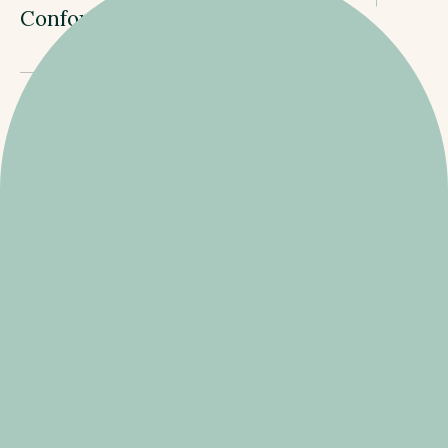
Conformité ?
Oui. Nous accompagnons nos clients dans la
préparation des dossiers documentaires demandés
par les assureurs et courtiers grossistes, y compris
lorsque ceux-ci s'appuient sur des référentiels
largement utilisés sur le marché, notamment les
dispositifs de type EDI Conformité.