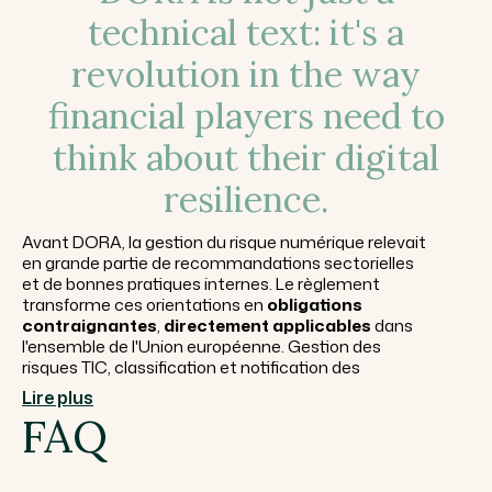
technical text: it's a
revolution in the way
financial players need to
think about their digital
resilience.
Avant DORA, la gestion du risque numérique relevait
en grande partie de recommandations sectorielles
et de bonnes pratiques internes. Le règlement
transforme ces orientations en
obligations
contraignantes
,
directement applicables
dans
l'ensemble de l'Union européenne. Gestion des
risques TIC, classification et notification des
incidents majeurs, tests de résilience
Lire plus
opérationnelle, surveillance des prestataires tiers
FAQ
critiques : chaque pilier du texte impose des
processus documentés, des responsabilités
clairement attribuées et une traçabilité vérifiable.