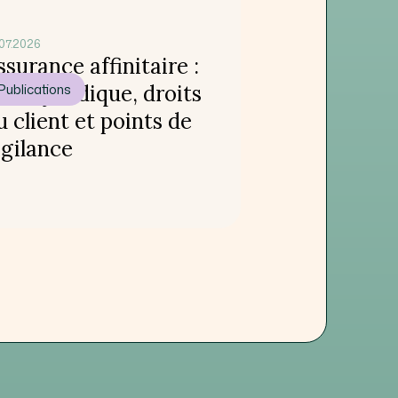
07.2026
ssurance affinitaire :
adre juridique, droits
Publications
u client et points de
igilance