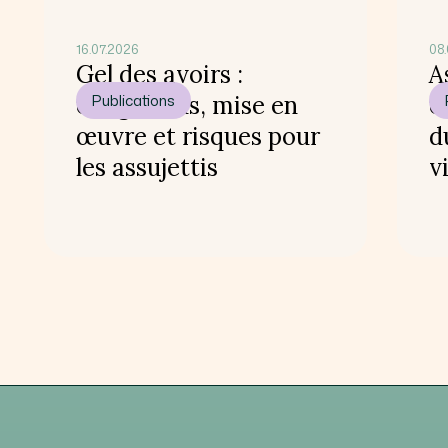
16.07.2026
08.
Gel des avoirs :
A
obligations, mise en
Publications
c
œuvre et risques pour
d
les assujettis
v