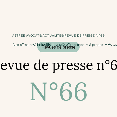
/
/
ASTRÉE AVOCATS
ACTUALITÉS
REVUE DE PRESSE N°66
Criminalité financière
Actua
Nos offres
Expertises
À propos
Revues de presse
evue de presse n°
N°
66