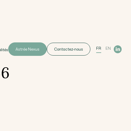
FR
EN
Astrée Nexus
Contactez-nous
lités
66