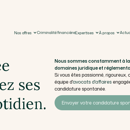
Criminalité financière
Actua
Nos offres
Expertises
À propos
ée
Nous sommes constamment à la r
domaines juridique et réglementa
Si vous êtes passionné, rigoureux, cr
ez ses
équipe d'
avocats d'affaires
engagée,
candidature spontanée.
tidien.
Envoyer votre candidature spo