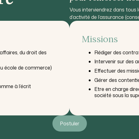
Vous interviendrez dans tous 
d’activité de l’assurance (conse
Missions
ffaires, du droit des
Rédiger des contra
Intervenir sur des 
 ou école de commerce)
Effectuer des missi
Gérer des contenti
comme à l’écrit
Etre en charge dire
société sous la sup
Postuler