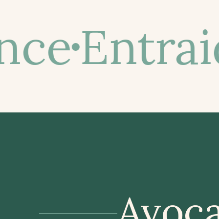
nce
Entrai
Avoc