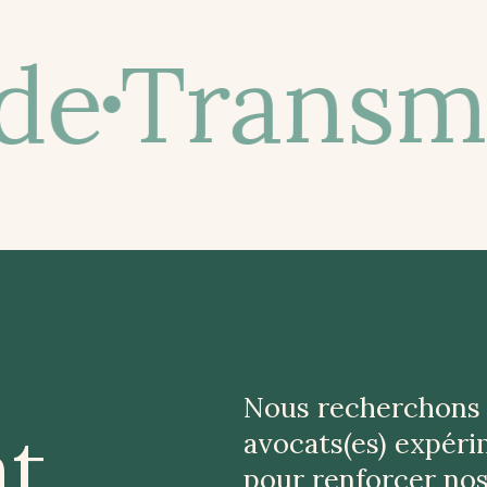
de
Transmi
Nous recherchons
at
avocats(es) expéri
pour renforcer nos