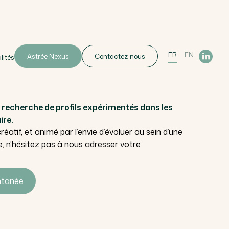
FR
EN
Astrée Nexus
Contactez-nous
lités
echerche de profils expérimentés dans les
ire.
éatif, et animé par l’envie d’évoluer au sein d’une
 n’hésitez pas à nous adresser votre
ntanée