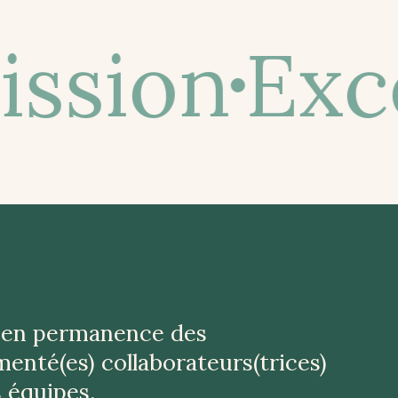
ssion
Exce
 en permanence des
menté(es) collaborateurs(trices)
 équipes.