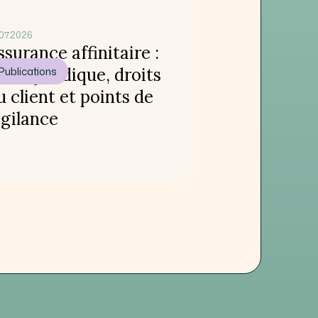
07.2026
ssurance affinitaire :
adre juridique, droits
Publications
u client et points de
igilance