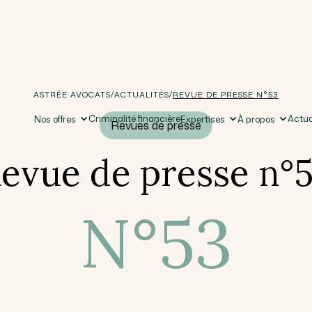
/
/
ASTRÉE AVOCATS
ACTUALITÉS
REVUE DE PRESSE N°53
Criminalité financière
Actua
Nos offres
Expertises
À propos
Revues de presse
evue de presse n°
N°
53