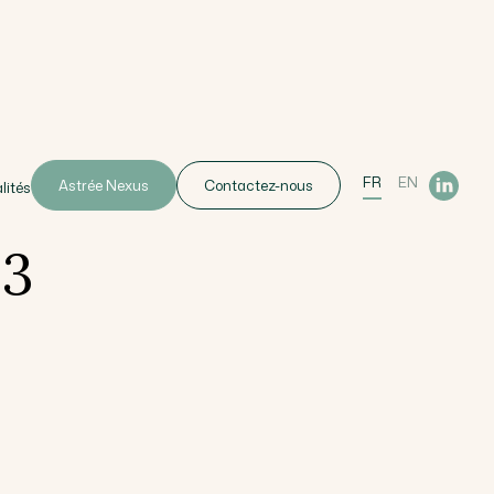
FR
EN
Astrée Nexus
Contactez-nous
lités
53