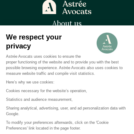
About us
Astrée Avocats
Who we are
Astrée Faculté
Astrée Nexus
Recruitment
News
Contact
Our domains
Insurance
Bank
Finance
Astrée Avocats
Astrée Faculté