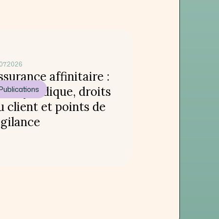
07.2026
ssurance affinitaire :
adre juridique, droits
Publications
u client et points de
igilance