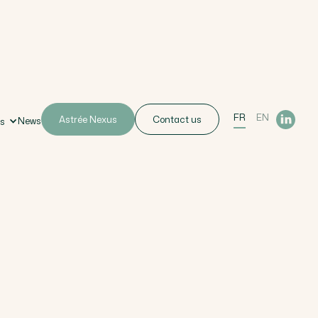
FR
EN
Astrée Nexus
Contact us
News
us