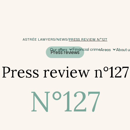
/
/
ASTRÉE LAWYERS
NEWS
PRESS REVIEW N°127
Financial crime
Our offers
Areas
About 
Press reviews
Press review n°127
N°
127