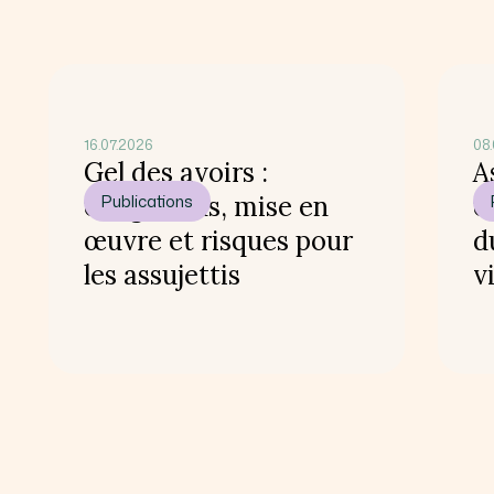
16.07.2026
08.
Gel des avoirs :
A
obligations, mise en
Publications
c
œuvre et risques pour
d
les assujettis
v