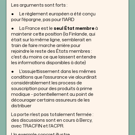
Les arguments sont forts :
● Le règlement européen a été conçu
pour l'épargne, pas pour l'IARD
● La France est le
seul État membre
à
maintenir cette position (la Finlande, qui
était sur la même ligne, semblerait en
train de faire marche arrière pour
rejoindre le reste des États membres :
c'est du moins ce que laissent entendre
les informations disponibles à date)
● L'assujettissement dans les mêmes
conditions que l'assurance vie alourdirait
considérablement les process de
souscription pour des produits à prime
modique - potentiellement au point de
décourager certains assureurs de les
distribuer
La porte n'est pas totalement fermée :
des discussions sont en cours à Bercy,
avec TRACFIN et l'ACPR.
Un exemple concret illustre