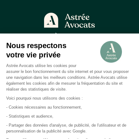
À propos
Astrée Avocats
Qui sommes-nous ?
Astrée Faculté
Astrée Nexus
Recrutement
Actualités
Contact
Nos domaines
Assurance
Banque
Finance