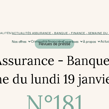
/
ALITÉS
ACTUALITÉS ASSURANCE - BANQUE - FINANCE - SEMAINE DU 
Criminalité financière
Actua
Nos offres
Expertises
À propos
Revues de presse
Assurance - Banque
e du lundi 19 janvi
N°
181