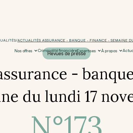
/
UALITÉS
ACTUALITÉS ASSURANCE - BANQUE - FINANCE - SEMAINE D
Criminalité financière
Actua
Nos offres
Expertises
À propos
Revues de presse
assurance - banque
ne du lundi 17 no
N°
173