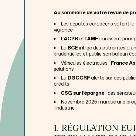
Au sommaire de votre revue de pr
Les députés européens votent la si
vigilance
L’
ACPR
et l’
AMF
s’unissent pour g
La
BCE
inflige des astreintes à
prudentielles et publie son bulletin 
Véhicules électriques :
France As
solutions
La
DGCCRF
alerte sur des publ
crédits
CSG sur l’épargne
: des sénateu
Novembre 2025 marque une progre
l’industrie
1. RÉGULATION E