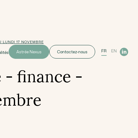
U LUNDI 17 NOVEMBRE
FR
EN
Astrée Nexus
Contactez-nous
lités
 - finance -
vembre