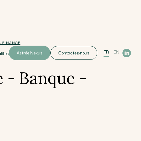
- FINANCE
FR
EN
Astrée Nexus
Contactez-nous
lités
e - Banque -