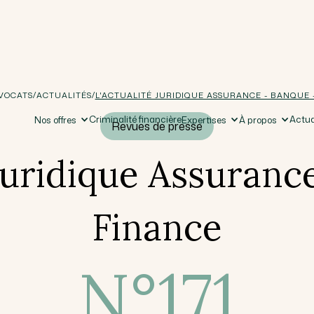
/
/
VOCATS
ACTUALITÉS
L'ACTUALITÉ JURIDIQUE ASSURANCE - BANQUE 
Criminalité financière
Actua
Nos offres
Expertises
À propos
Revues de presse
 juridique Assuranc
Finance
N°
171