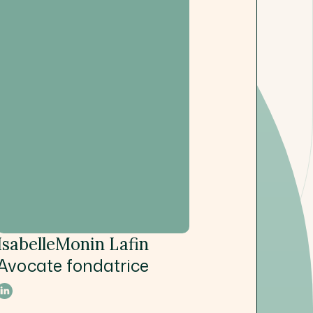
Isabelle
Monin Lafin
Avocate fondatrice