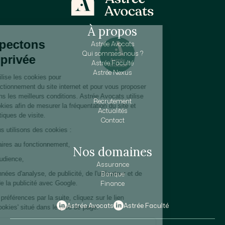
À propos
Astrée Avocats
Qui sommes-nous ?
Astrée Faculté
Astrée Nexus
Recrutement
Actualités
Contact
Nos domaines
Assurance
Banque
Finance
Astrée Avocats
Astrée Faculté