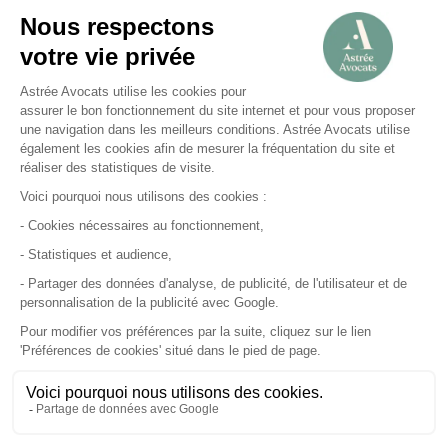
À propos
Astrée Avocats
Qui sommes-nous ?
Astrée Faculté
Astrée Nexus
Recrutement
Actualités
Contact
Nos domaines
Assurance
Banque
Finance
Astrée Avocats
Astrée Faculté
©
2026
Astrée Avocats.
SOCIÉTÉ D’AVOCATS INSCRITE AU BARREAU DES HAUTS-DE-SEINE –
R.C.S. : 480 105 386 NANTERRE