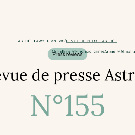
/
/
ASTRÉE LAWYERS
NEWS
REVUE DE PRESSE ASTRÉE
Financial crime
Our offers
Areas
About 
Press reviews
vue de presse Ast
N°
155