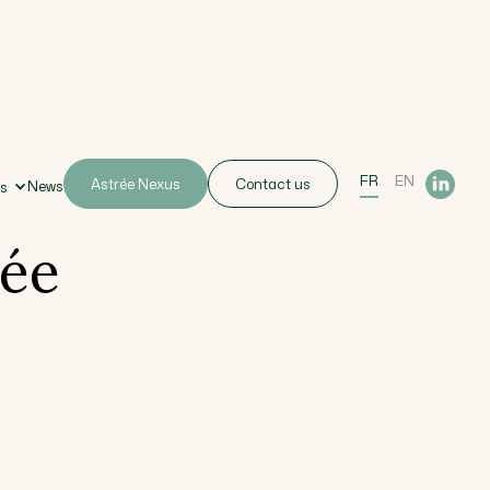
FR
EN
Astrée Nexus
Contact us
News
us
rée